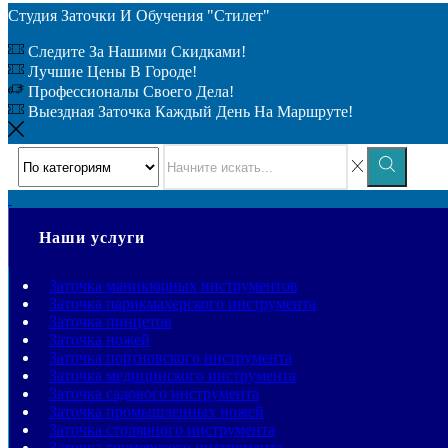
Студия Заточки И Обучения "Стилет"
Следите За Нашими Скидками!
Лучшие Цены В Городе!
Профессионалы Своего Дела!
Выездная Заточка Каждый День На Маршруте!
Наши услуги
Заточка маникюрных инструментов
Заточка парикмахерского инструмента
Заточка пинцетов
Заточка ножей
Заточка портновского инструмента
Заточка медицинского инструмента
Заточка садового инструмента
Заточка промышленных ножей
Заточка столярного инструмента
Заточка грумерского инструмента