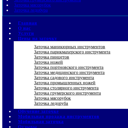
Заточка мясорубок
Заточка ледобура
Главная
О нас
Услуги
Цены на заточку
Заточка маникюрных инструментов
Заточка парикмахерского инструмента
Заточка пинцетов
Заточка ножей
Заточка портновского инструмента
Заточка медицинского инструмента
Заточка садового инструмента
Заточка промышленных ножей
Заточка столярного инструмента
Заточка грумерского инструмента
Заточка мясорубок
Заточка ледоруба
Обучение заточке
Мобильная продажа инструментов
Мобильная заточка
Отзывы