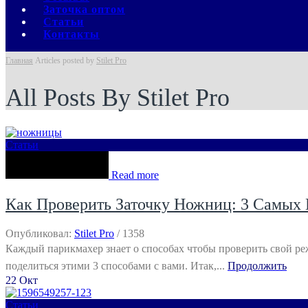
Заточка оптом
Статьи
Контакты
Главная
Articles posted by
Stilet Pro
All Posts By Stilet Pro
Статьи
Read more
Как Проверить Заточку Ножниц: 3 Самых
Опубликовал:
Stilet Pro
/
1358
Каждый парикмахер знает о способах чтобы проверить свой ре
поделиться этими 3 способами с вами. Итак,...
Продолжить
22
Окт
Статьи