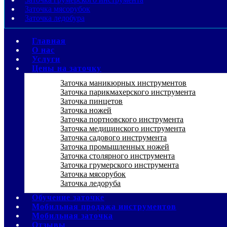
Заточка мясорубок
Заточка ледобура
Главная
О нас
Услуги
Цены на заточку
Заточка маникюрных инструментов
Заточка парикмахерского инструмента
Заточка пинцетов
Заточка ножей
Заточка портновского инструмента
Заточка медицинского инструмента
Заточка садового инструмента
Заточка промышленных ножей
Заточка столярного инструмента
Заточка грумерского инструмента
Заточка мясорубок
Заточка ледоруба
Обучение заточке
Мобильная продажа инструментов
Мобильная заточка
Отзывы