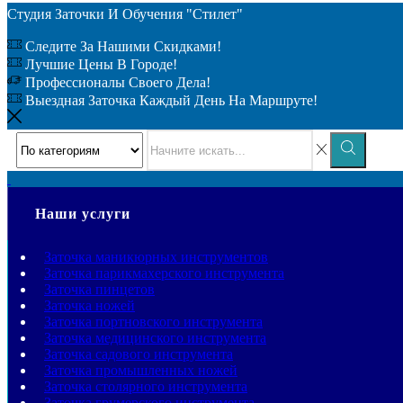
Студия Заточки И Обучения "Стилет"
Следите За Нашими Скидками!
Лучшие Цены В Городе!
Профессионалы Своего Дела!
Выездная Заточка Каждый День На Маршруте!
Наши услуги
Заточка маникюрных инструментов
Заточка парикмахерского инструмента
Заточка пинцетов
Заточка ножей
Заточка портновского инструмента
Заточка медицинского инструмента
Заточка садового инструмента
Заточка промышленных ножей
Заточка столярного инструмента
Заточка грумерского инструмента