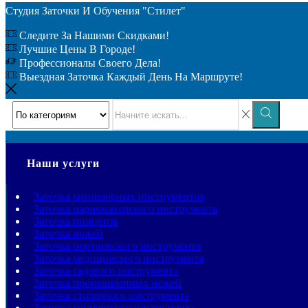
Студия Заточки И Обучения "Стилет"
Следите За Нашими Скидками!
Лучшие Цены В Городе!
Профессионалы Своего Дела!
Выездная Заточка Каждый День На Маршруте!
Наши услуги
Заточка маникюрных инструментов
Заточка парикмахерского инструмента
Заточка пинцетов
Заточка ножей
Заточка портновского инструмента
Заточка медицинского инструмента
Заточка садового инструмента
Заточка промышленных ножей
Заточка столярного инструмента
Заточка грумерского инструмента