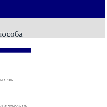
пособа
мы хотим
зать мокрой, так