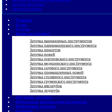
Заточка мясорубок
Заточка ледобура
Главная
О нас
Услуги
Цены на заточку
Заточка маникюрных инструментов
Заточка парикмахерского инструмента
Заточка пинцетов
Заточка ножей
Заточка портновского инструмента
Заточка медицинского инструмента
Заточка садового инструмента
Заточка промышленных ножей
Заточка столярного инструмента
Заточка грумерского инструмента
Заточка мясорубок
Заточка ледоруба
Обучение заточке
Мобильная продажа инструментов
Мобильная заточка
Отзывы